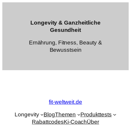
Zum
Inhalt
springen
Longevity & Ganzheitliche
Gesundheit
Ernährung, Fitness, Beauty &
Bewusstsein
fit-weltweit.de
Longevity
Blog
Themen
Produkttests
Rabattcodes
Ki-Coach
Über