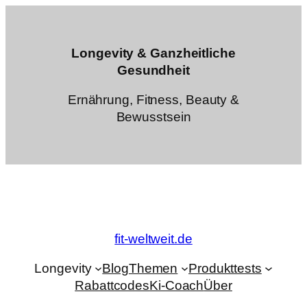
Zum
Inhalt
springen
Longevity & Ganzheitliche
Gesundheit
Ernährung, Fitness, Beauty &
Bewusstsein
fit-weltweit.de
Longevity
Blog
Themen
Produkttests
Rabattcodes
Ki-Coach
Über