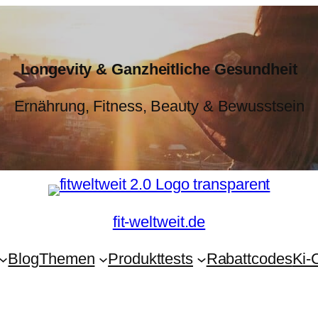
Longevity & Ganzheitliche Gesundheit
Ernährung, Fitness, Beauty & Bewusstsein
fit-weltweit.de
Blog
Themen
Produkttests
Rabattcodes
Ki-