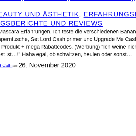
EAUTY UND ÄSTHETIK
, 
ERFAHRUNGS
GSBERICHTE UND REVIEWS
ascara Erfahrungen. Ich teste die verschiedenen Banan
perntusche, Set Lord Cash primer und Upgrade Me Cas
Produkt + mega Rabattcodes. (Werbung) “Ich weine nicht,
est ist…!” Haha egal, ob schwitzen, heulen oder sonst…
26. November 2020
it Cathi
am