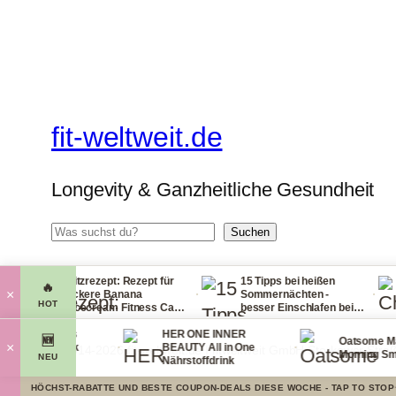
fit-weltweit.de
Longevity & Ganzheitliche Gesundheit
Suchen
Suchen
Blitzrezept: Rezept für
15 Tipps bei heißen
Che
🔥
·
·
×
leckere Banana
Sommernächten -
Han
HOT
Nicecream Fitness Carb
besser Einschlafen bei
lei
Eiscream
Hitze (Tag & Nacht)
pac
 Organics
HER ONE INNER
viel
🆕
Oatsome Matcha
·
·
×
Face Mask
BEAUTY All in One
© 2014-2026 fit-weltweit.de I fitweltweit GmbH Storkower Stra
Morning Smoothi
NEU
smaske
Nährstoffdrink
HÖCHST-RABATTE UND BESTE COUPON-DEALS DIESE WOCHE - TAP TO STOP