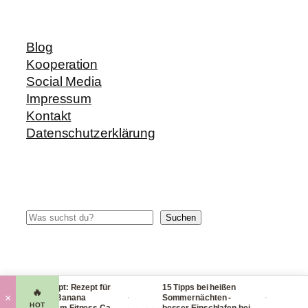
Blog
Kooperation
Social Media
Impressum
Kontakt
Datenschutzerklärung
Suchen
Suchen
Blitzrezept: Rezept für
15 Tipps bei heißen
Check
🔥
·
·
×
leckere Banana
Sommernächten -
Hand
HOT