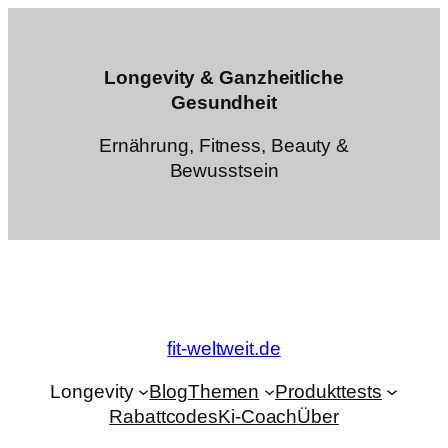
Zum
Inhalt
springen
Longevity & Ganzheitliche
Gesundheit
Ernährung, Fitness, Beauty &
Bewusstsein
fit-weltweit.de
Longevity
Blog
Themen
Produkttests
Rabattcodes
Ki-Coach
Über