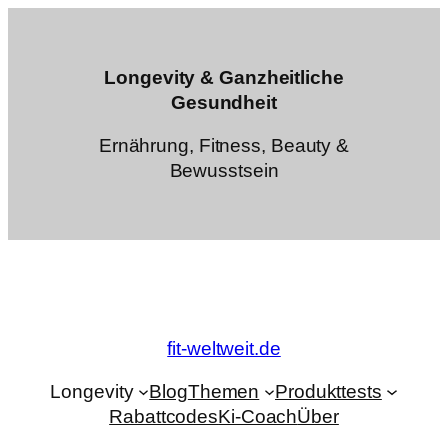
Zum
Inhalt
springen
Longevity & Ganzheitliche
Gesundheit
Ernährung, Fitness, Beauty &
Bewusstsein
fit-weltweit.de
Longevity
Blog
Themen
Produkttests
Rabattcodes
Ki-Coach
Über