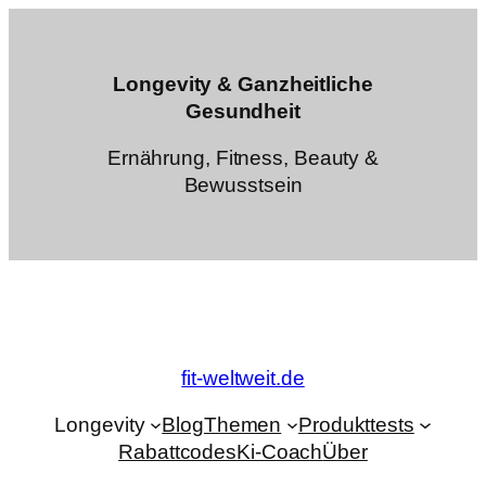
Zum
Inhalt
springen
Longevity & Ganzheitliche
Gesundheit
Ernährung, Fitness, Beauty &
Bewusstsein
fit-weltweit.de
Longevity
Blog
Themen
Produkttests
Rabattcodes
Ki-Coach
Über