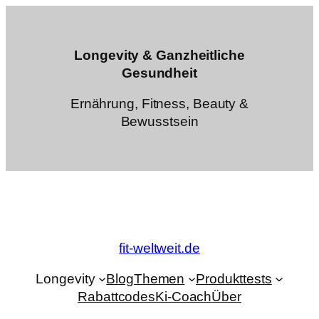
Zum
Inhalt
springen
Longevity & Ganzheitliche
Gesundheit
Ernährung, Fitness, Beauty &
Bewusstsein
fit-weltweit.de
Longevity
Blog
Themen
Produkttests
Rabattcodes
Ki-Coach
Über