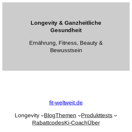
Zum
Inhalt
springen
Longevity & Ganzheitliche
Gesundheit
Ernährung, Fitness, Beauty &
Bewusstsein
fit-weltweit.de
Longevity
Blog
Themen
Produkttests
Rabattcodes
Ki-Coach
Über