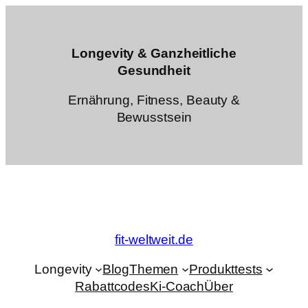
Zum
Inhalt
springen
Longevity & Ganzheitliche
Gesundheit
Ernährung, Fitness, Beauty &
Bewusstsein
fit-weltweit.de
Longevity
Blog
Themen
Produkttests
Rabattcodes
Ki-Coach
Über