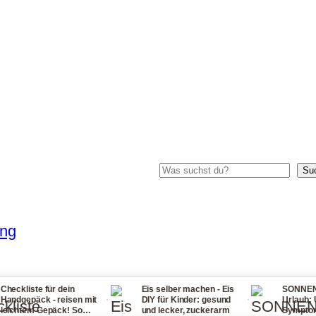
Suchen
Su
ung
te für dein
Eis selber machen - Eis
SONNENSTICH T
·
·
äck - reisen mit
DIY für Kinder: gesund
Urlaub: Ursache
m Gepäck! So
und lecker, zuckerarm
Symptome, Erste