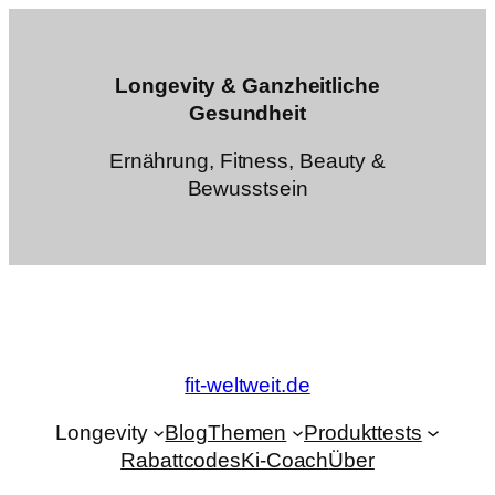
Zum
Inhalt
springen
Longevity & Ganzheitliche
Gesundheit
Ernährung, Fitness, Beauty &
Bewusstsein
fit-weltweit.de
Longevity
Blog
Themen
Produkttests
Rabattcodes
Ki-Coach
Über