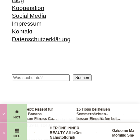
Blog
Kooperation
Social Media
Impressum
Kontakt
Datenschutzerklärung
Suchen
Suchen
Blitzrezept: Rezept für
15 Tipps bei heißen
Che
🔥
·
·
×
leckere Banana
Sommernächten -
Ha
HOT
Nicecream Fitness Carb
besser Einschlafen bei
le
© 2014-2026 fit-weltweit.de I fitweltweit GmbH Storkower
Eiscream
Hitze (Tag & Nacht)
pa
Straße 139 B, 10407 Berlin
 Organics
HER ONE INNER
vie
🆕
Oatsome Matcha
·
·
×
Face Mask
BEAUTY All in One
Morning Smoothi
NEU
smaske
Nährstoffdrink