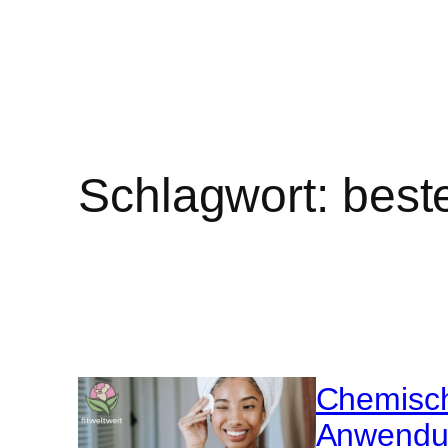
Schlagwort:
best
Chemisch
Anwendun