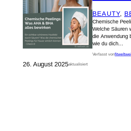
BEAUTY
, 
B
Chemische Peeli
Welche Säuren wi
die Anwendung b
wie du dich…
Verfasst von
fitweltwe
26. August 2025
aktualisiert